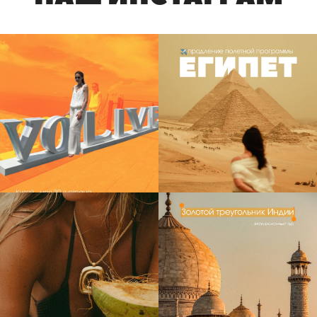
21
3
15
3
14
2
23
1