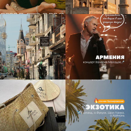
23
1
15
1
23
19
5