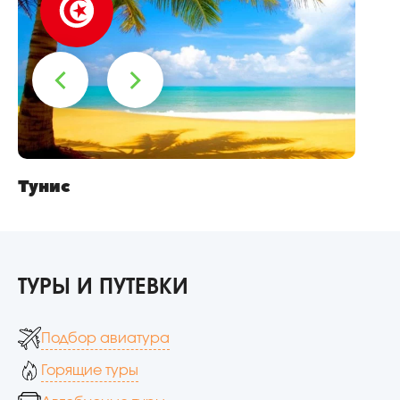
Тунис
И
ТУРЫ И ПУТЕВКИ
Подбор авиатура
Горящие туры