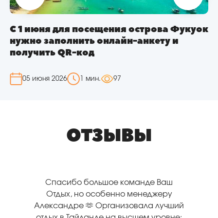
к
С 27 октября 2026 года Шри-Ланка
вновь в расписании «Белавиа»
02 июня 2026
1 мин.
111
ОТЗЫВЫ
Спасибо за прекрасную
организацию нашей поездки 6-8
апреля! Менеджер Ирина
Квятковская, водитель Валерий, все