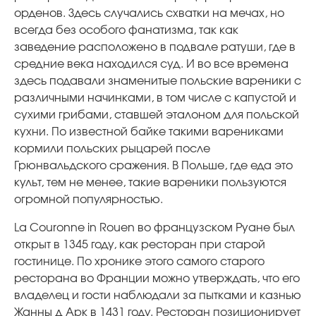
орденов. Здесь случались схватки на мечах, но
всегда без особого фанатизма, так как
заведение расположено в подвале ратуши, где в
средние века находился суд. И во все времена
здесь подавали знаменитые польские вареники с
различными начинками, в том числе с капустой и
сухими грибами, ставшей эталоном для польской
кухни. По известной байке такими варениками
кормили польских рыцарей после
Грюнвальдского сражения. В Польше, где еда это
культ, тем не менее, такие вареники пользуются
огромной популярностью.
La Couronne in Rouen во французском Руане был
открыт в 1345 году, как ресторан при старой
гостинице. По хронике этого самого старого
ресторана во Франции можно утверждать, что его
владелец и гости наблюдали за пытками и казнью
Жанны д Арк в 1431 году. Ресторан позиционирует