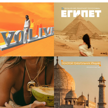
21
3
15
3
14
2
23
1