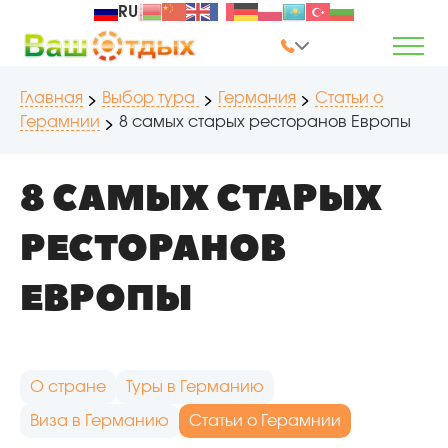
RU
Главная
Выбор тура
Германия
Статьи о
Герамнии
8 самых старых ресторанов Европы
8 САМЫХ СТАРЫХ
РЕСТОРАНОВ
ЕВРОПЫ
О стране
Туры в Германию
Виза в Германию
Статьи о Герамнии