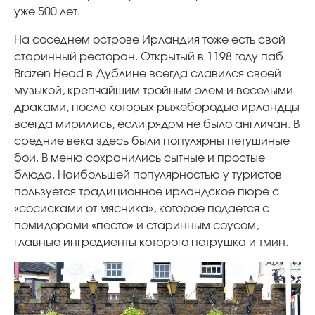
уже 500 лет.
На соседнем острове Ирландия тоже есть свой
старинный ресторан. Открытый в 1198 году паб
Brazen Head в Дублине всегда славился своей
музыкой, крепчайшим тройным элем и веселыми
драками, после которых рыжебородые ирландцы
всегда мирились, если рядом не было англичан. В
средние века здесь были популярны петушиные
бои. В меню сохранились сытные и простые
блюда. Наибольшей популярностью у туристов
пользуется традиционное ирландское пюре с
«сосисками от мясника», которое подается с
помидорами «песто» и старинным соусом,
главные ингредиенты которого петрушка и тмин.