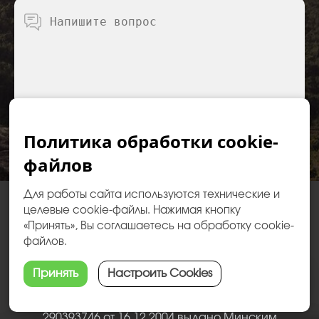
Политика обработки cookie-
ПЕРЕЗВОНИТЕ МНЕ
файлов
Для работы сайта используются технические и
целевые cookie-файлы. Нажимая кнопку
ОДО “Ваш отдых” полное название Общество с
«Принять», Вы соглашаетесь на обработку cookie-
дополнительной ответственностью "Ваш отдых"
файлов.
УНП 290393746
Адрес: 224013 Республика Беларусь, г. Брест, пр.
Принять
Настроить Cookies
ПОДОБРАТЬ ТУР
Машерова д.76
Свидетельство о государственной регистрации №
290393746 от 16.12.2004 выдано Минским