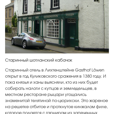
Старинный шотланский кабачок
Старинный отель в Лихтенштейне Gasthof Löwen
открыт в год Куликовского сражения в 1380 году. И
пока князья и ханы выясняли, кто из них будет
собирать налоги с купцов и земледельцев, в
местном ресторане рыцари угощались
знаменитой телятиной по-цюрихски. Это жареное
на решетке отбитое и проткнутое кинжалом филе,
которое подается с гарниром из запеченных